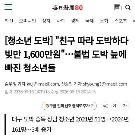
최신
오피니언
정치
사회
경제
국제
문화
스포츠
[청소년 도박] "친구 따라 도박하다
빚만 1,600만원"…불법 도박 늪에
빠진 청소년들
김우정 기자
kwj@imaeil.com,
신중언 기자
shyoung3@imaeil.com
입력 2026-06-16 14:39:18 수정 2026-06-16 20:14:05
구글 검색 선호 출처로 추가
대구 도박 중독 상담 청소년 2021년 51명→2024년
161명…3배 증가