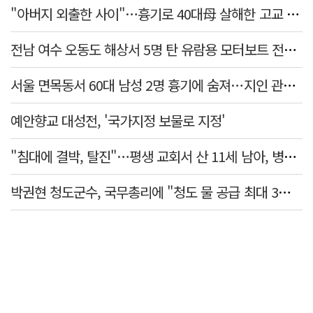
"아버지 외출한 사이"…흉기로 40대母 살해한 고교 자퇴생, 구속 기로에
전남 여수 오동도 해상서 5명 탄 유람용 모터보트 전복…2명 숨져
서울 면목동서 60대 남성 2명 흉기에 숨져…지인 관계로 추정
예안향교 대성전, '국가지정 보물로 지정'
"침대에 결박, 탈진"…평생 교회서 산 11세 남아, 병원 이송 끝 숨져
박권현 청도군수, 국무총리에 "청도 물 공급 최대 3만t 늘려달라"