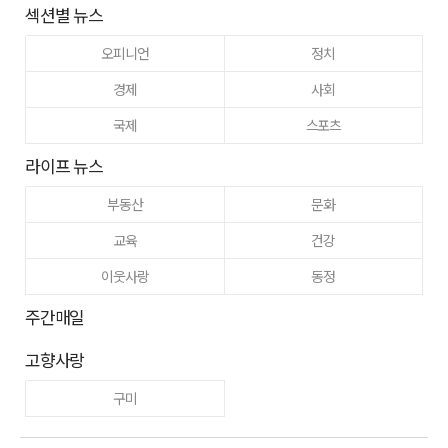
섹션별 뉴스
오피니언
정치
경제
사회
국제
스포츠
라이프 뉴스
부동산
문화
교육
건강
이웃사랑
동정
주간매일
고향사랑
구미