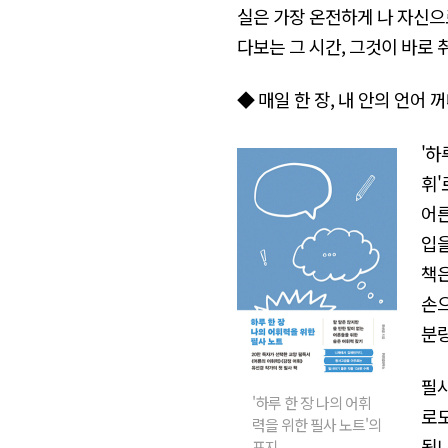
실은 가장 온전하게 나 자신으
다보는 그 시간, 그것이 바로
◆ 매일 한 장, 내 안의 언어 
'하
휘'
어른
입을
책은
손으
분량
필사
'하루 한 장 나의 어휘
로도
력을 위한 필사 노트'의
됩니
표지