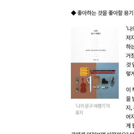
◆ 좋아하는 것을 좋아할 용기
'나
저자
하는
거창
것 
렇게
이 
을 
'나의 문구 여행기'의
지,
표지
어지
게 