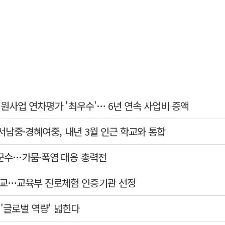
지원사업 연차평가 '최우수'… 6년 연속 사업비 증액
·서남중·경혜여중, 내년 3월 인근 학교와 통합
군수…가뭄·폭염 대응 총력전
교…교육부 진로체험 인증기관 선정
'글로벌 역량' 넓힌다