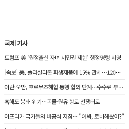
국제 기사
트럼프 美 '원정출산 자녀 시민권 제한' 행정명령 서명
[속보] 美, 폴리실리콘 파생제품에 15% 관세…120일 뒤 발효
이란-오만, 호르무즈해협 통행 합의 단계…수수료 부과되나
흑해도 봉쇄 위기…곡물·원유 항로 전쟁터로
아프리카 국가들의 비공식 지침… "이봐, 로비해봤어?"