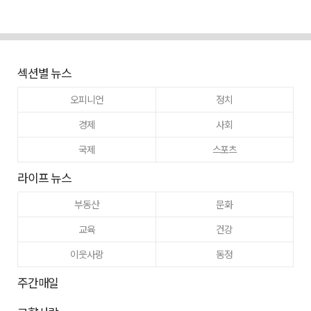
섹션별 뉴스
오피니언
정치
경제
사회
국제
스포츠
라이프 뉴스
부동산
문화
교육
건강
이웃사랑
동정
주간매일