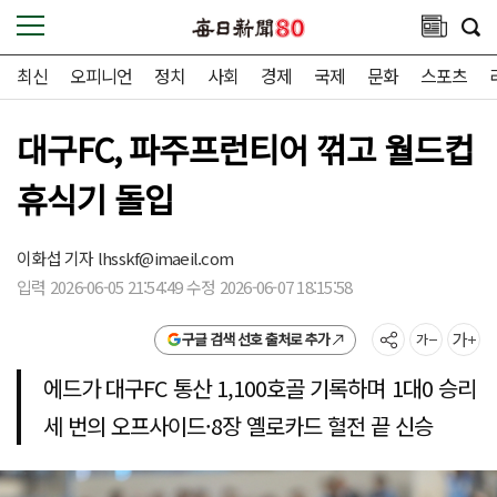
최신
오피니언
정치
사회
경제
국제
문화
스포츠
대구FC, 파주프런티어 꺾고 월드컵
휴식기 돌입
이화섭 기자
lhsskf@imaeil.com
입력 2026-06-05 21:54:49 수정 2026-06-07 18:15:58
구글 검색 선호 출처로 추가
에드가 대구FC 통산 1,100호골 기록하며 1대0 승리
세 번의 오프사이드·8장 옐로카드 혈전 끝 신승