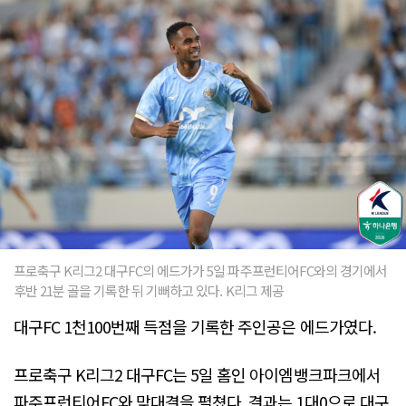
프로축구 K리그2 대구FC의 에드가가 5일 파주프런티어FC와의 경기에서
후반 21분 골을 기록한 뒤 기뻐하고 있다. K리그 제공
대구FC 1천100번째 득점을 기록한 주인공은 에드가였다.
프로축구 K리그2 대구FC는 5일 홈인 아이엠뱅크파크에서
파주프런티어FC와 맞대결을 펼쳤다. 결과는 1대0으로 대구