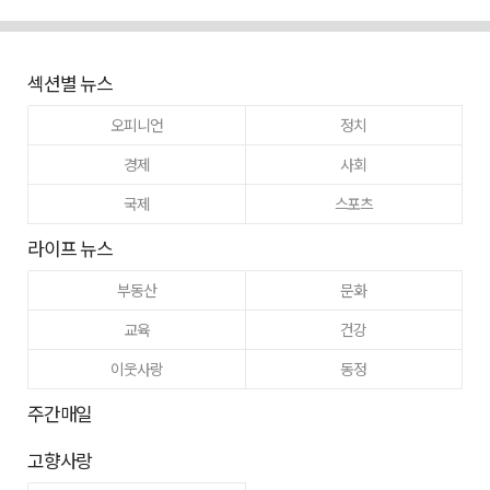
섹션별 뉴스
오피니언
정치
경제
사회
국제
스포츠
라이프 뉴스
부동산
문화
교육
건강
이웃사랑
동정
주간매일
고향사랑