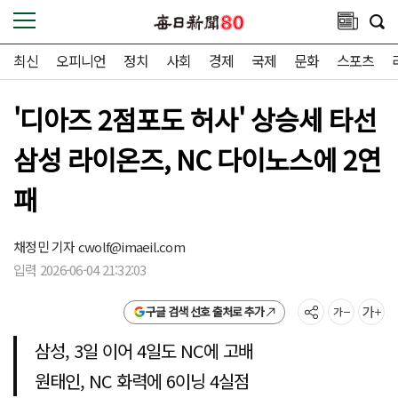
최신
오피니언
정치
사회
경제
국제
문화
스포츠
'디아즈 2점포도 허사' 상승세 타선
삼성 라이온즈, NC 다이노스에 2연
패
채정민 기자
cwolf@imaeil.com
입력 2026-06-04 21:32:03
구글 검색 선호 출처로 추가
삼성, 3일 이어 4일도 NC에 고배
원태인, NC 화력에 6이닝 4실점