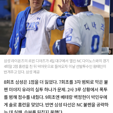
삼성 라이온즈의 르윈 디아즈가 4일 대구에서 열린 NC 다이노스와의 경기
4회말 2점 홈런을 친 뒤 덕아웃으로 들어오자 이날 선발투수인 원태인이
반겨주고 있다. 삼성 제공
8회초 삼성은 1점을 더 잃었다. 7회초를 3자 범퇴로 막은 불
펜 미야지 유라의 실투 하나가 문제. 2사 3루 상황에서 폭투
를 범해 점수를 내줬다. 9회초엔 베테랑 백정현이 박민우에
게 솔로 홈런을 맞았다. 반면 삼성 타선은 NC 불펜을 공략하
는 데 실패, 승부를 뒤집지 못했다.