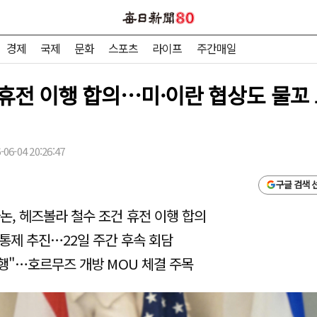
경제
국제
문화
스포츠
라이프
주간매일
휴전 이행 합의…미·이란 협상도 물꼬
06-04 20:26:47
구글 검색 
논, 헤즈볼라 철수 조건 휴전 이행 합의
통제 추진…22일 주간 후속 회담
진행"…호르무즈 개방 MOU 체결 주목