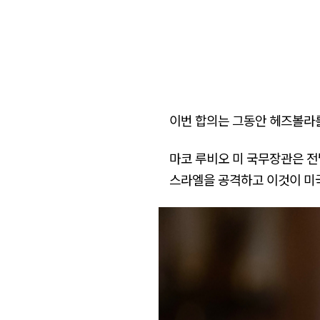
이번 합의는 그동안 헤즈볼라
마코 루비오 미 국무장관은 전
스라엘을 공격하고 이것이 미국