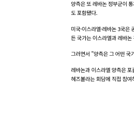
양측은 또 레바논 정부군이 통
도 포함됐다.
미국·이스라엘·레바논 3국은 
든 국가는 이스라엘과 레바논 
그러면서 "양측은 그 어떤 국
레바논과 이스라엘 양측은 포괄
헤즈볼라는 회담에 직접 참여