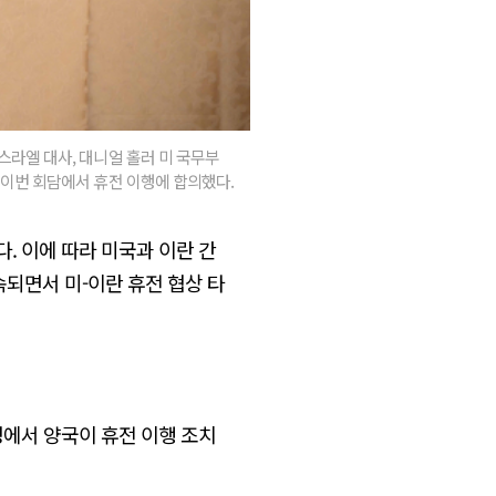
스라엘 대사, 대니얼 홀러 미 국무부
 이번 회담에서 휴전 이행에 합의했다.
. 이에 따라 미국과 이란 간
속되면서 미-이란 휴전 협상 타
명에서 양국이 휴전 이행 조치