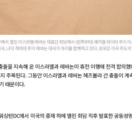
무부에서 열린 이스라엘·레바논 대표단 회담에서 (왼쪽부터) 예히엘 라이터 주미 이
대사, 나다 하마데 주미 레바논 대사가 자리를 함께하고 있다. 양국은 미국 주도의
 충돌을 지속해 온 이스라엘과 레바논이 휴전 이행에 전격 합의했다
을지 주목된다. 그동안 이스라엘과 레바논 헤즈볼라 간 충돌이 계
기 때문이다.
 워싱턴DC에서 미국의 중재 하에 열린 회담 직후 발표한 공동성