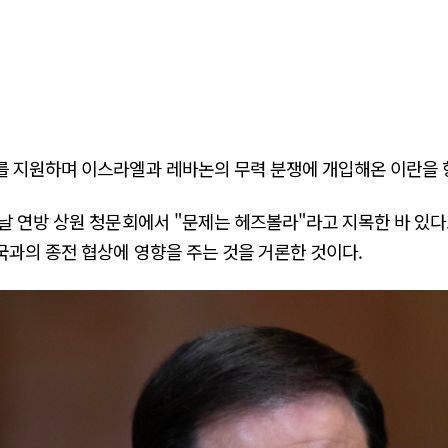
를 지원하며 이스라엘과 레바논의 무력 분쟁에 개입해온 이란을 
날 연방 상원 청문회에서 "문제는 헤즈볼라"라고 지목한 바 있다
과의 종전 협상에 영향을 주는 것을 거론한 것이다.