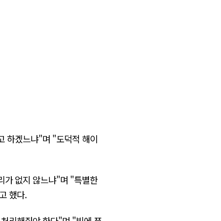
고 하겠느냐"며 "도덕적 해이
리가 없지 않느냐"며 "특별한
고 했다.
 처리해줘야 한다"며 "빚에 쪼