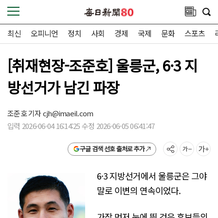
최신
오피니언
정치
사회
경제
국제
문화
스포츠
[취재현장-조준호] 울릉군, 6·3 지
방선거가 남긴 파장
조준호 기자
cjh@imaeil.com
입력 2026-06-04 16:14:25 수정 2026-06-05 06:41:47
구글 검색 선호 출처로 추가
6·3 지방선거에서 울릉군은 그야
말로 이변의 연속이었다.
가장 먼저 눈에 띈 것은 후보들의