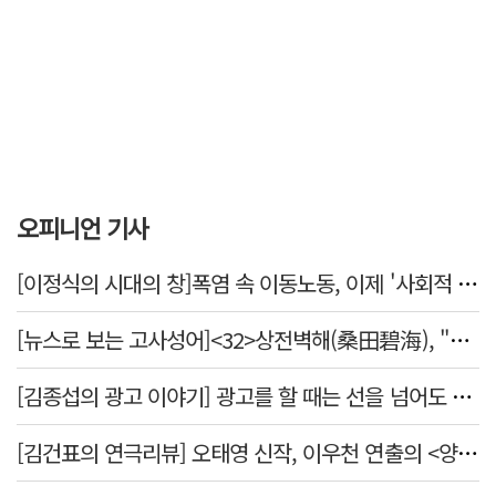
오피니언 기사
[이정식의 시대의 창]폭염 속 이동노동, 이제 '사회적 위험 관리'로 전환할 때
[뉴스로 보는 고사성어]<32>상전벽해(桑田碧海), "뽕나무밭이 푸른 바다가 되었다."
[김종섭의 광고 이야기] 광고를 할 때는 선을 넘어도 좋습니다.
[김건표의 연극리뷰] 오태영 신작, 이우천 연출의 <양은 양순하다>"국민을 온순한 양으로 길들이는 전체주의적 정치의 알레고리"