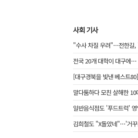
사회 기사
"수사 차질 우려"…전한길, 
전국 20개 대학이 대구에
[대구경북을 빛낸 베스트80
말다툼하다 모친 살해한 10
일반음식점도 '푸드트럭' 
김희철도 "X돌았네"…'거꾸