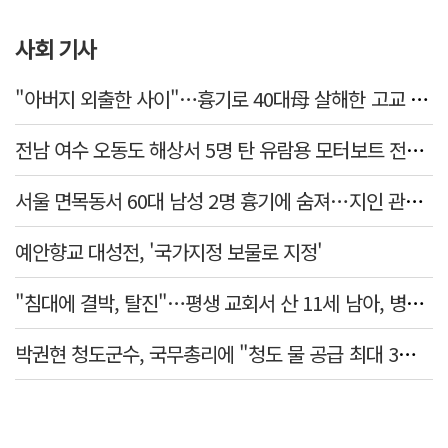
사회 기사
"아버지 외출한 사이"…흉기로 40대母 살해한 고교 자퇴생, 구속 기로에
전남 여수 오동도 해상서 5명 탄 유람용 모터보트 전복…2명 숨져
서울 면목동서 60대 남성 2명 흉기에 숨져…지인 관계로 추정
예안향교 대성전, '국가지정 보물로 지정'
"침대에 결박, 탈진"…평생 교회서 산 11세 남아, 병원 이송 끝 숨져
박권현 청도군수, 국무총리에 "청도 물 공급 최대 3만t 늘려달라"