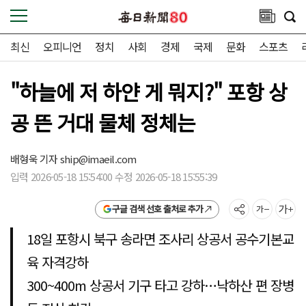
최신
오피니언
정치
사회
경제
국제
문화
스포츠
"하늘에 저 하얀 게 뭐지?" 포항 상
공 뜬 거대 물체 정체는
배형욱 기자
ship@imaeil.com
입력 2026-05-18 15:54:00 수정 2026-05-18 15:55:39
구글 검색 선호 출처로 추가
18일 포항시 북구 송라면 조사리 상공서 공수기본교
육 자격강하
300~400m 상공서 기구 타고 강하…낙하산 편 장병