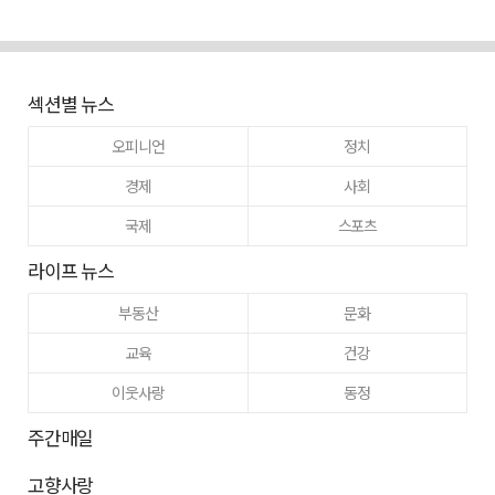
섹션별 뉴스
오피니언
정치
경제
사회
국제
스포츠
라이프 뉴스
부동산
문화
교육
건강
이웃사랑
동정
주간매일
고향사랑