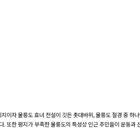
지이자 울릉도 효녀 전설이 깃든 촛대바위, 울릉도 절경 중 하
다. 또한 평지가 부족한 울릉도의 특성상 인근 주민들이 운동과 산