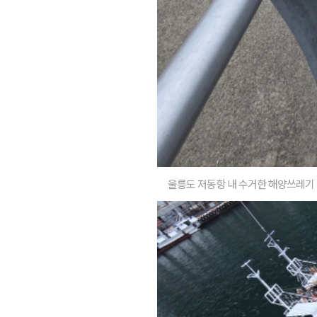
울릉도 저동항 내 수거한 해양쓰레기 