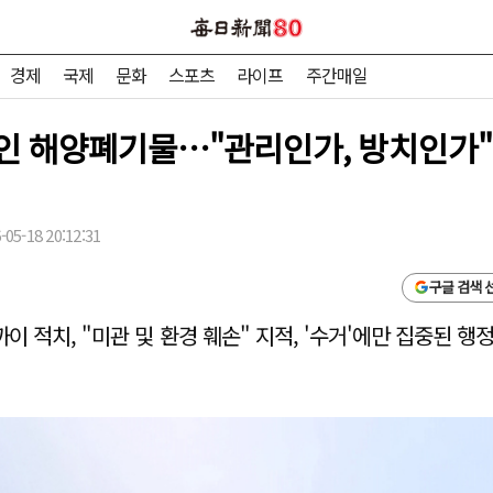
경제
국제
문화
스포츠
라이프
주간매일
인 해양폐기물…"관리인가, 방치인가"
05-18 20:12:31
구글 검색 
이 적치, "미관 및 환경 훼손" 지적, '수거'에만 집중된 행