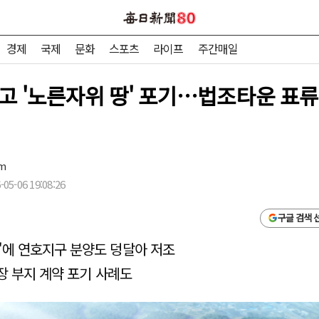
경제
국제
문화
스포츠
라이프
주간매일
고 '노른자위 땅' 포기…법조타운 표류
om
05-06 19:08:26
구글 검색 
'에 연호지구 분양도 덩달아 저조
장 부지 계약 포기 사례도