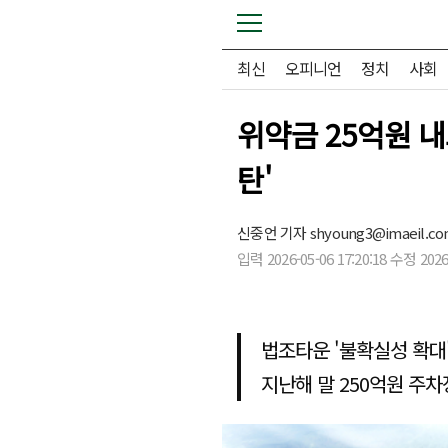
최신
오피니언
정치
사회
위약금 25억원 내
탄'
신중언 기자
shyoung3@imaeil.c
입력 2026-05-06 17:20:18 수정 2026-
법조타운 '불확실성 확대
지난해 말 250억원 주차