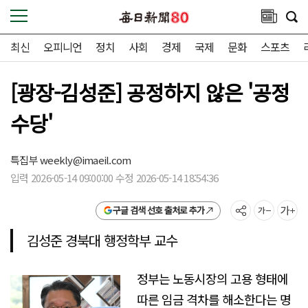
최신
오피니언
정치
사회
경제
국제
문화
스포츠
[광장-김성준] 공정하지 않은 '공정
수당'
특집부
weekly@imaeil.com
입력 2026-05-14 09:00:00 수정 2026-05-14 18:54:36
구글 검색 선호 출처로 추가
김성준 경북대 행정학부 교수
정부는 노동시장의 고용 형태에
따른 임금 격차를 해소한다는 명