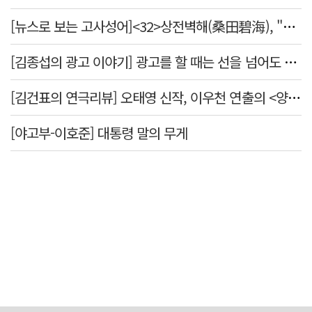
[뉴스로 보는 고사성어]<32>상전벽해(桑田碧海), "뽕나무밭이 푸른 바다가 되었다."
[김종섭의 광고 이야기] 광고를 할 때는 선을 넘어도 좋습니다.
[김건표의 연극리뷰] 오태영 신작, 이우천 연출의 <양은 양순하다>"국민을 온순한 양으로 길들이는 전체주의적 정치의 알레고리"
[야고부-이호준] 대통령 말의 무게