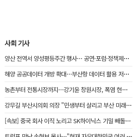
사회 기사
양산 전역서 양성평등주간 행사… 공연·포럼·정책제안 잇따라
해양 공공데이터 개방 확대…부산항 데이터 활용 저변 넓힌다
농촌부터 전통시장까지…강기윤 창원시장, 폭염 현장 누볐다
강무길 부산시의회 의장 "민생부터 살리고 부산 미래 준비하겠다"
[속보] 중국 회사 이직 노리고 SK하이닉스 기밀 빼돌려…결국 실형
트럼프 만난 손현보 목사…"현재 자유대한민국 여러 면에서 어려움"