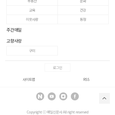
부동산
문화
교육
건강
이웃사랑
동정
주간매일
고향사랑
구미
로그인
사이트맵
RSS
Copyright ⓒ
매일신문사
All right reserved