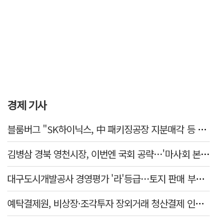
경제 기사
블룸버그 "SK하이닉스, 中 패키징공장 지분매각 등 검토"
김병삼 경북 영천시장, 이번엔 국회 공략…'마사회 본사 이전·광역교통망 확충' 요청
대구도시개발공사 경영평가 '라'등급…토지 판매 부진에 1년 만에 두 단계 '뚝'
예탁결제원, 비상장·조각투자 장외거래 청산결제 인프라 구축 착수…연내 가동