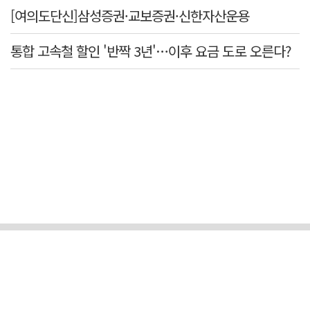
[여의도단신]삼성증권·교보증권·신한자산운용
통합 고속철 할인 '반짝 3년'…이후 요금 도로 오른다?