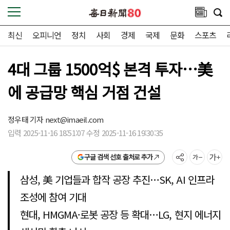
최신
오피니언
정치
사회
경제
국제
문화
스포츠
4대 그룹 1500억$ 본격 투자…美
에 공급망 핵심 거점 건설
정우태 기자
next@imaeil.com
입력 2025-11-16 18:51:07 수정 2025-11-16 19:30:35
구글 검색 선호 출처로 추가
삼성, 美 기업들과 합작 공장 추진…SK, AI 인프라
조성에 참여 기대
현대, HMGMA·로봇 공장 등 확대…LG, 현지 에너지