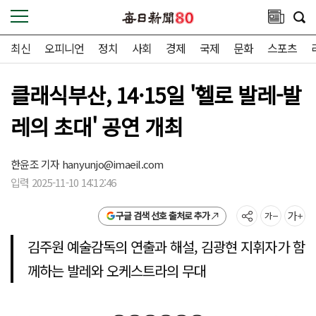
최신
오피니언
정치
사회
경제
국제
문화
스포츠
클래식부산, 14·15일 '헬로 발레-발
레의 초대' 공연 개최
한윤조 기자
hanyunjo@imaeil.com
입력 2025-11-10 14:12:46
구글 검색 선호 출처로 추가
김주원 예술감독의 연출과 해설, 김광현 지휘자가 함
께하는 발레와 오케스트라의 무대