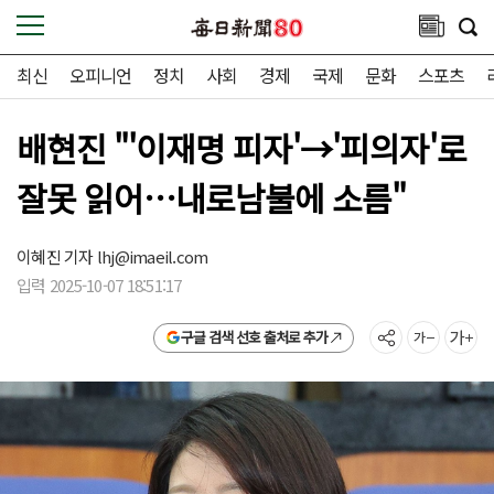
최신
오피니언
정치
사회
경제
국제
문화
스포츠
배현진 "'이재명 피자'→'피의자'로
잘못 읽어…내로남불에 소름"
이혜진 기자
lhj@imaeil.com
입력 2025-10-07 18:51:17
구글 검색 선호 출처로 추가