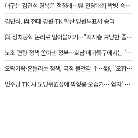
대구는 김민석 경북은 정청래…與 전당대회 박빙 승부 이어간다
김민석, 與 전대 강원·TK 합산 당원투표서 승리
與 정치공학 논리로 밀어붙이기…"지지층 겨냥한 졸속 포퓰리즘 정책"
노조 편향 정책 쏟아낸 정부…호남 메가특구에서는 '반노조'?
오락가락·흔들리는 정책, 국정 불안감 ↑…野, "오합지졸"
민주당 TK 시·도당위원장에 박형룡·오중기…'험지' 총선 이끈다