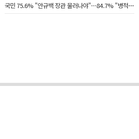
국민 75.6% "안규백 장관 물러나야"…84.7% "병적기록부 공개해야"