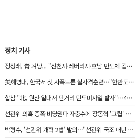
정치 기사
정청래, 靑 겨냥... "신천지·레버리지·호남 반도체 겁박 사과하라"
美해병대, 한국서 첫 자폭드론 실사격훈련…"한반도 지형 학습"
합참 "北, 원산 일대서 단거리 탄도미사일 발사"…42일 만
선관위 의혹 증폭·비당권파 자충수에 장동혁 '그립' 더 강해졌다
박형수, '선관위 개혁 2법' 발의…"선관위 국조 매년 실시"