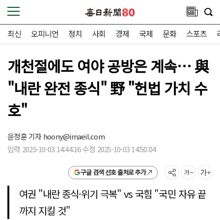
최신
오피니언
정치
사회
경제
국제
문화
스포츠
개천절에도 여야 공방은 계속… 與
"내란 완전 종식" 野 "헌법 가치 수
호"
윤정훈 기자
hoony@imaeil.com
입력 2025-10-03 14:44:16 수정 2025-10-03 14:50:04
구글 검색 선호 출처로 추가
여권 "내란 종식·위기 극복" vs 국힘 "국민 자유 끝
까지 지킬 것"