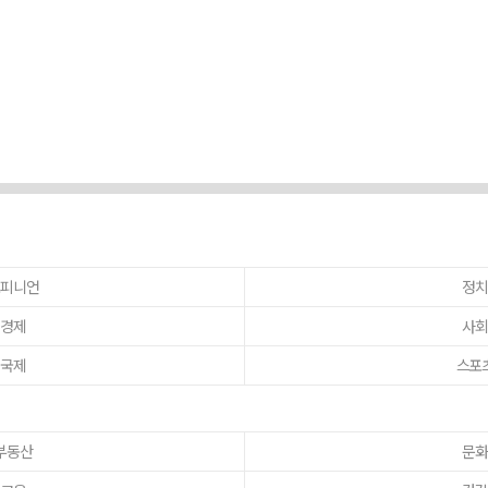
피니언
정
경제
사
국제
스포
부동산
문