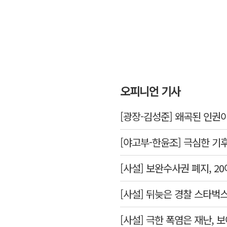
오피니언 기사
[광장-김성준] 왜곡된 인권
[야고부-한윤조] 극심한 기
[사설] 보완수사권 폐지, 
[사설] 뒤늦은 경찰 스타벅
[사설] 극한 폭염은 재난, 