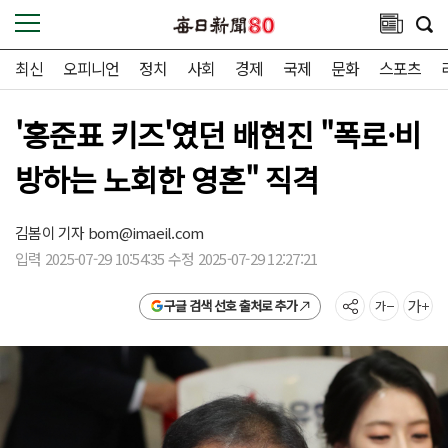
최신
오피니언
정치
사회
경제
국제
문화
스포츠
'홍준표 키즈'였던 배현진 "폭로·비
방하는 노회한 영혼" 직격
김봄이 기자
bom@imaeil.com
입력 2025-07-29 10:54:35 수정 2025-07-29 12:27:21
구글 검색 선호 출처로 추가