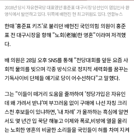
2018년 당시 자유한국당 대표였던 홍준표 대구시장 당선인이 엽입인사 환
영식에서 발언하고 있다. 뒤쪽에 배현진 현 최고위원도 있다. 연합뉴스
한때 '홍준표 키즈'로 불리던 배현진 국민의힘 의원이 홍준
표 전 대구시장을 향해 "노회(老獪)한 영혼"이라며 저격했
다.
배 의원은 28일 오후 SNS를 통해 "전당대회를 앞둔 요즘 사
회적 물의를 빚으며 각종 방식으로 정치적 세력화를 꿈꾸는
기독사이비 단체들 얘기로 당이 어수선하다"고 말했다.
그는 "이들이 떼거리 도움을 줄까하여 '정당가입은 자유인
데 왜 가려서 받냐'며 부끄러움 없이 구애에 나선 자칭 크리
스천 후보들이 있냐하면, '내 차례' 가 올까하는 흑심에 알면
서도 몇 년간 입 꾹닫 해놓고 이제와 폭로,비방에 열을 올리
는 노회한 영혼의 비굴한 소리들을 국민들이 혀를 차며 지켜