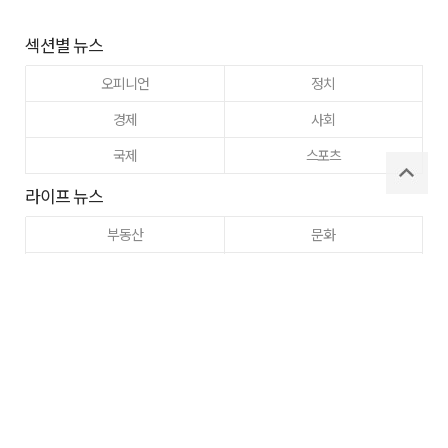
섹션별 뉴스
오피니언
정치
경제
사회
국제
스포츠
라이프 뉴스
부동산
문화
교육
건강
이웃사랑
동정
주간매일
고향사랑
구미