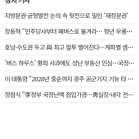
지방분권·균형발전 논의 속 뒷전으로 밀린 '재정분권'
장동혁 "민주당사부터 폐버스로 옮겨라… 청년 우롱하는 아무 말 대잔치"
호남·수도권 두고 與 최고 혈투 벌어진다…계파별 셈법은?
'버스 하우스' 황희 사과에도 성난 부동산 민심…국정 동력 빨간불
이 대통령 "2028년 중순까지 광주 공군기지 기능 타 기지 이전"
정점식 "李정부 국정난맥 점입가경…靑실장·내각 전면 교체해야"