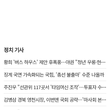
정치 기사
황희 '버스 하우스' 제안 후폭풍…야권 "청년 우롱·현실 괴리" 총공세
징계 국면 가속화되는 국힘, '총선 불출마' 수준 나올까
주진우 "선관위 117곳서 '타임머신 조작'…투표자 수 미리 입력"
김병삼 경북 영천시장, 이번엔 국회 공략…'마사회 본사 이전·광역교통망 확충' 요청