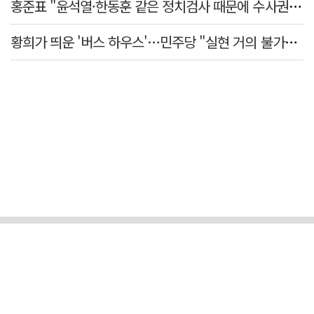
홍준표 "윤석열·한동훈 같은 정치검사 때문에 수사권마저 탈취 당해"
황희가 띄운 '버스 하우스'…민주당 "실현 거의 불가능, 해프닝으로 봐달라"