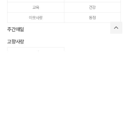
교육
건강
이웃사랑
동정
주간매일
고향사랑
구미
로그인
사이트맵
RSS
Copyright ⓒ
매일신문사
All right reserved