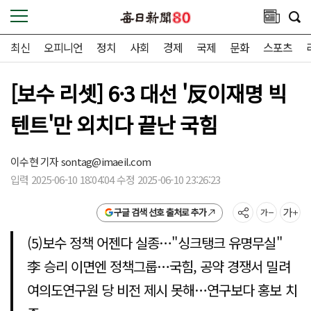
최신
오피니언
정치
사회
경제
국제
문화
스포츠
[보수 리셋] 6·3 대선 '反이재명 빅
텐트'만 외치다 끝난 국힘
이수현 기자
sontag@imaeil.com
입력 2025-06-10 18:04:04 수정 2025-06-10 23:26:23
구글 검색 선호 출처로 추가
(5)보수 정책 어젠다 실종…"싱크탱크 유명무실"
李 승리 이면엔 정책그룹…국힘, 공약 경쟁서 밀려
여의도연구원 당 비전 제시 못해…연구보다 홍보 치