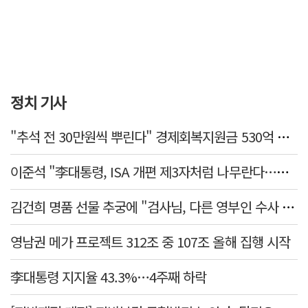
정치 기사
"추석 전 30만원씩 뿌린다" 경제회복지원금 530억 논란 터진 지자체
이준석 "李대통령, ISA 개편 제3자처럼 나무란다…조직 수장 결격"
김건희 명품 선물 추궁에 "검사님, 다른 영부인 수사 다 해봤느냐" 발끈
영남권 메가 프로젝트 312조 중 107조 올해 집행 시작
李대통령 지지율 43.3%…4주째 하락