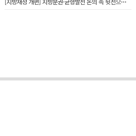
[지방재정 개편] 지방분권·균형발전 논의 속 뒷전으로 밀린 '재정분권'