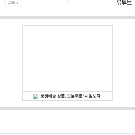
유튜브
구독 +