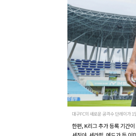
대구FC의 새로운 공격수 단레이가 1일
한편, K리그 추가 등록 기간
세징야, 세라핌, 에드가 등 이