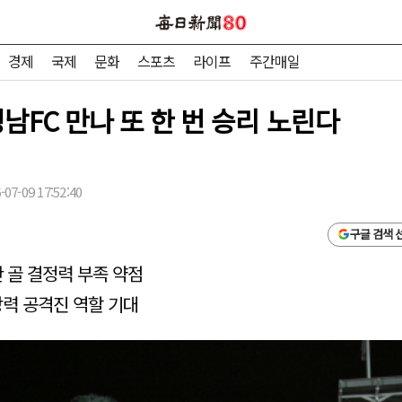
경제
국제
문화
스포츠
라이프
주간매일
성남FC 만나 또 한 번 승리 노린다
07-09 17:52:40
구글 검색 
 골 결정력 부족 약점
강력 공격진 역할 기대