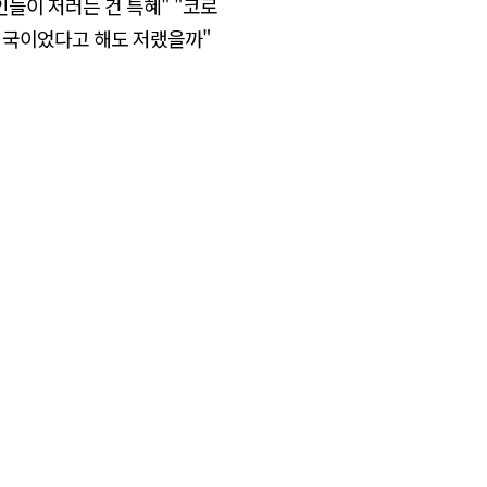
인들이 저러는 건 특혜" "코로
 외국이었다고 해도 저랬을까"