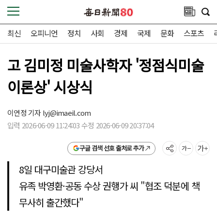
최신
오피니언
정치
사회
경제
국제
문화
스포츠
고 김미정 미술사학자 '정점식미술
이론상' 시상식
이연정 기자
lyj@imaeil.com
입력 2026-06-09 11:24:03 수정 2026-06-09 20:37:04
구글 검색 선호 출처로 추가
8일 대구미술관 강당서
유족 박영환·공동 수상 권행가 씨 "협조 덕분에 책
무사히 출간했다"