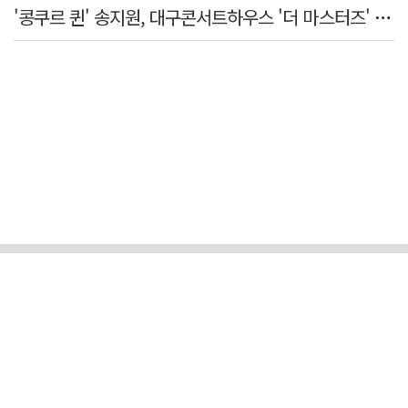
'콩쿠르 퀸' 송지원, 대구콘서트하우스 '더 마스터즈' 무대 오른다