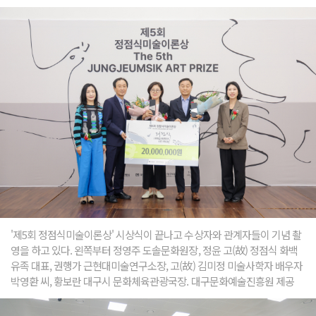
'제5회 정점식미술이론상' 시상식이 끝나고 수상자와 관계자들이 기념 촬
영을 하고 있다. 왼쪽부터 정영주 도솔문화원장, 정윤 고(故) 정점식 화백
유족 대표, 권행가 근현대미술연구소장, 고(故) 김미정 미술사학자 배우자
박영환 씨, 황보란 대구시 문화체육관광국장. 대구문화예술진흥원 제공