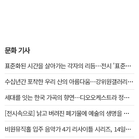
문화 기사
표준화된 시간을 살아가는 각자의 리듬…전시 '표준시차'
수십년간 포착한 우리 산의 아름다움…강위원갤러리 '팔공·지리展' 개최
세대를 잇는 한국 가곡의 향연…디오오케스트라 정기연주회 '노래의 날개 위에'
[전시속으로] 낡고 버려진 폐기물에 예술의 생명을 불어넣다…김결수 개인전
비원뮤직홀 입주 음악가 4기 리사이틀 시리즈, 14일부터 6주간 개최