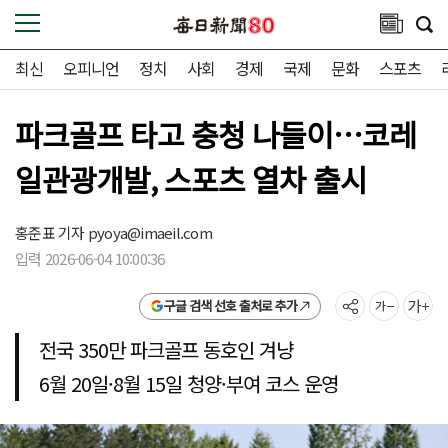
최신
오피니언
정치
사회
경제
국제
문화
스포츠
파크골프 타고 충청 나들이…코레
일관광개발, 스포츠 열차 출시
홍준표 기자
pyoya@imaeil.com
입력 2026-06-04 10:00:36
구글 검색 선호 출처로 추가
전국 350만 파크골프 동호인 겨냥
6월 20일·8월 15일 청양·부여 코스 운영