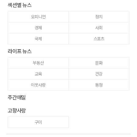
섹션별 뉴스
오피니언
정치
경제
사회
국제
스포츠
라이프 뉴스
부동산
문화
교육
건강
이웃사랑
동정
주간매일
고향사랑
구미