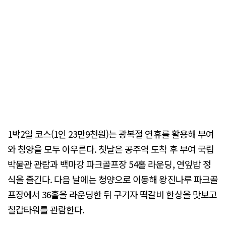
1박2일 코스(1인 23만9천원)는 광복절 연휴를 활용해 부여
와 청양을 모두 아우른다. 첫날은 공주역 도착 후 부여 국립
박물관 관람과 백마강 파크골프장 54홀 라운딩, 연잎밥 정
식을 즐긴다. 다음 날에는 청양으로 이동해 왕진나루 파크골
프장에서 36홀을 라운딩한 뒤 구기자 떡갈비 한상을 맛보고
칠갑타워를 관람한다.