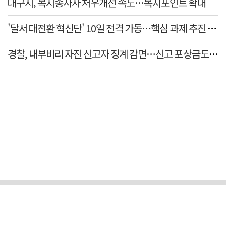
대구시, 복지종사자 처우개선 속도…복지포인트 확대
'달서 대전환 혁신단' 10일 전격 가동…핵심 과제 추진 컨
경찰, 내부비리 자진 신고자 징계 감면…신고 포상금도 확