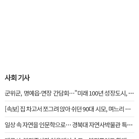
사회 기사
군위군, 명예읍·면장 간담회…"미래 100년 성장도시, 품
[속보] 집 차고서 쪼그려 앉아 쉬던 90대 시모, 며느리 차량
일상 속 자연을 인문학으로… 경북대 자연사박물관 특강 