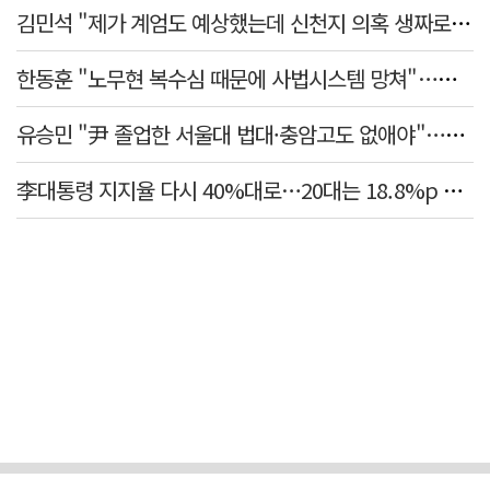
김민석 "제가 계엄도 예상했는데 신천지 의혹 생짜로 말했겠나"
한동훈 "노무현 복수심 때문에 사법시스템 망쳐"…민주당 맹공
유승민 "尹 졸업한 서울대 법대·충암고도 없애야"…李 육사 통합 직격
李대통령 지지율 다시 40%대로…20대는 18.8%p 급락