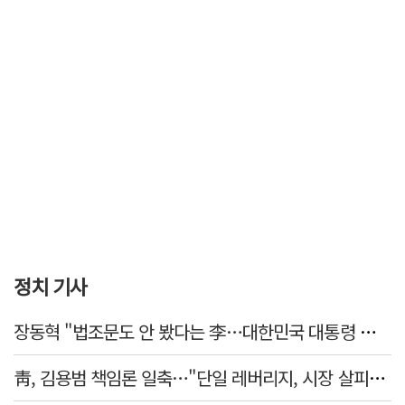
정치 기사
장동혁 "법조문도 안 봤다는 李…대한민국 대통령 맞나, 역대급 망언"
靑, 김용범 책임론 일축…"단일 레버리지, 시장 살피고 대책 챙길 때"