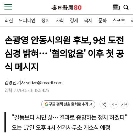
최신
오피니언
정치
사회
경제
국제
문화
스포츠
손광영 안동시의원 후보, 9선 도전
심경 밝혀… '혐의없음' 이후 첫 공
식 메시지
김영진 기자
solive@imaeil.com
입력 2026-05-16 18:54:25
구글 검색 선호 출처로 추가
"갈등보다 시민 삶… 결과로 증명하는 정치 하겠다"
오는 17일 오후 4시 선거사무소 개소식 예정