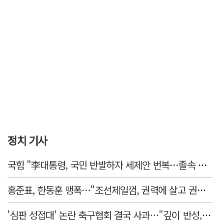
정치 기사
국힘 "李대통령, 국민 반발하자 세제안 번복…졸속 국정 즉각 중단"
홍준표, 한동훈 맹폭…"조선제일껌, 권력에 살고 권력에 죽었다"
'심판 성접대' 논란 축구협회 결국 사과…"깊이 반성, 쇄신하겠다"