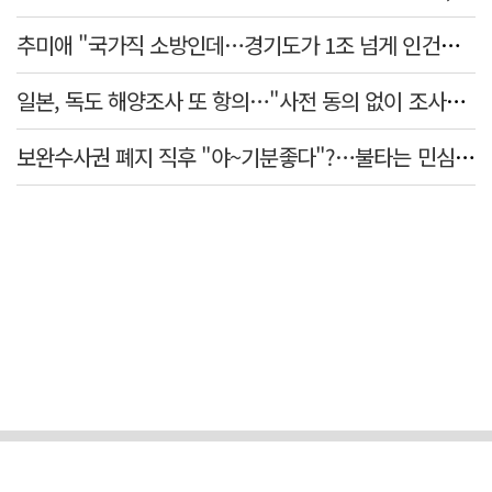
추미애 "국가직 소방인데…경기도가 1조 넘게 인건비 대납"
일본, 독도 해양조사 또 항의…"사전 동의 없이 조사" 주장
보완수사권 폐지 직후 "야~기분좋다"?…불타는 민심에 기름, 민주당 '말말말'[금주의 정치舌전]