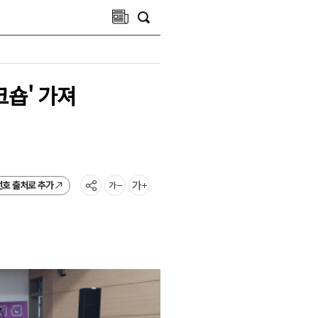
숍' 가져
선호 출처로 추가