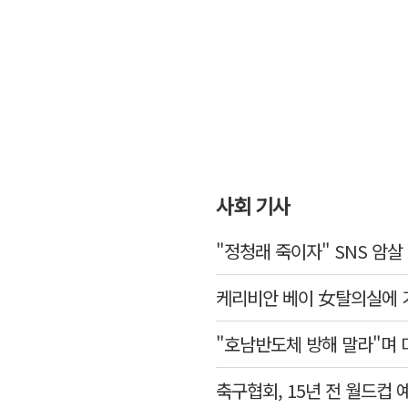
사회 기사
"정청래 죽이자" SNS 암
케리비안 베이 女탈의실에 
"호남반도체 방해 말라"며 
축구협회, 15년 전 월드컵 