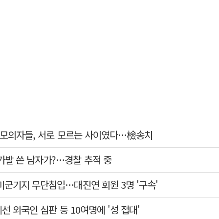
살 모의자들, 서로 모르는 사이였다…檢송치
가발 쓴 남자가?…경찰 추적 중
미군기지 무단침입…대진연 회원 3명 '구속'
예선 외국인 심판 등 10여명에 '성 접대'