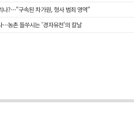
리나?…"구속된 차가원, 형사 범죄 영역"
사…농촌 들쑤시는 '경자유전'의 칼날