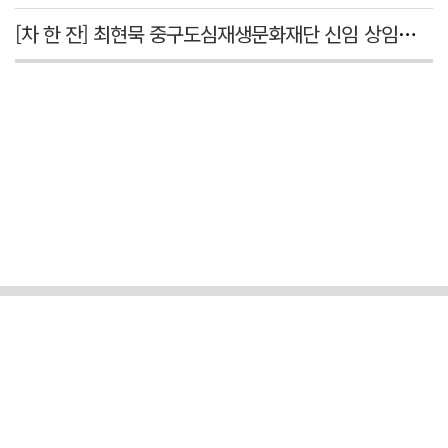
[차 한 잔] 최현묵 중구도심재생문화재단 신임 상임이사 "서문시장·경상감영 등 지역 자원 활용…문화의 일상화"