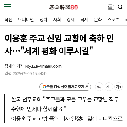
최신
오피니언
정치
사회
경제
국제
문화
스포츠
이용훈 주교 신임 교황에 축하 인
사…"세계 평화 이루시길"
김세연 기자
ksy121@imaeil.com
입력 2025-05-09 15:44:40
구글 검색 선호 출처로 추가
한국 천주교회 "주교들과 모든 교우는 교황님 직무
수행에 언제나 함께할 것"
이용훈 주교 교황 즉위 미사 일정에 맞춰 바티칸으로