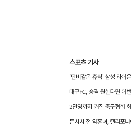
스포츠 기사
'단비같은 휴식' 삼성 라이
대구FC, 승격 원한다면 이
2만명까지 커진 축구협회 
돈치치 전 약혼녀, 캘리포니