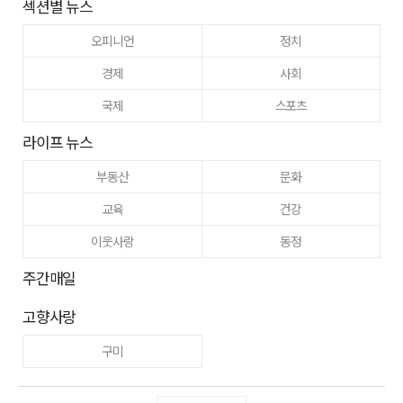
섹션별 뉴스
오피니언
정치
경제
사회
국제
스포츠
라이프 뉴스
부동산
문화
교육
건강
이웃사랑
동정
주간매일
고향사랑
구미