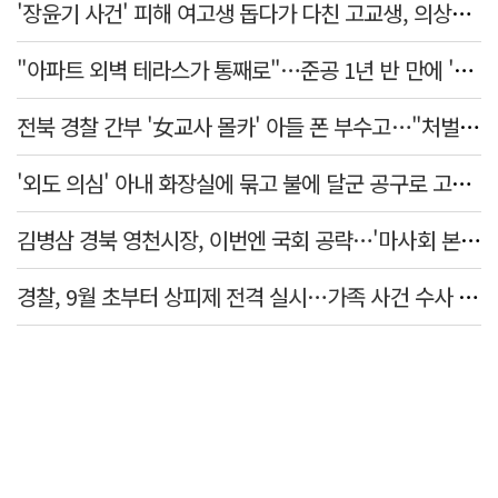
'장윤기 사건' 피해 여고생 돕다가 다친 고교생, 의상자 인정
"아파트 외벽 테라스가 통째로"…준공 1년 반 만에 '아찔 사고'
전북 경찰 간부 '女교사 몰카' 아들 폰 부수고…"처벌 못하는 사안" 내부망에 글
'외도 의심' 아내 화장실에 묶고 불에 달군 공구로 고문…남편 검거
김병삼 경북 영천시장, 이번엔 국회 공략…'마사회 본사 이전·광역교통망 확충' 요청
경찰, 9월 초부터 상피제 전격 실시…가족 사건 수사 못해