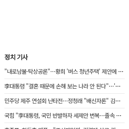
정치 기사
"내로남불·탁상공론"…황희 '버스 청년주택' 제안에 與 내부서도 쓴소리
李대통령 "결혼 때문에 손해 보는 나라 안 된다"…'결혼 페널티' 22개 손본다
민주당 제주 연설회 난타전…정청래 "배신자론" 김민석 "관리 무능"
국힘 "李대통령, 국민 반발하자 세제안 번복…졸속 국정 즉각 중단"