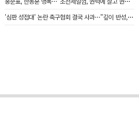
홍준표, 한동훈 맹폭…"조선제일껌, 권력에 살고 권력에 죽었다"
'심판 성접대' 논란 축구협회 결국 사과…"깊이 반성, 쇄신하겠다"