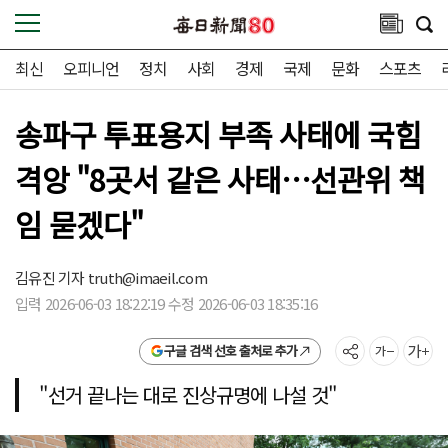
최신
오피니언
정치
사회
경제
국제
문화
스포츠
송파구 투표용지 부족 사태에 국힘
격앙 "8곳서 같은 사태…선관위 책
임 묻겠다"
김유진 기자
truth@imaeil.com
입력 2026-06-03 18:22:19 수정 2026-06-03 18:35:16
구글 검색 선호 출처로 추가
"선거 끝나는 대로 진상규명에 나설 것"