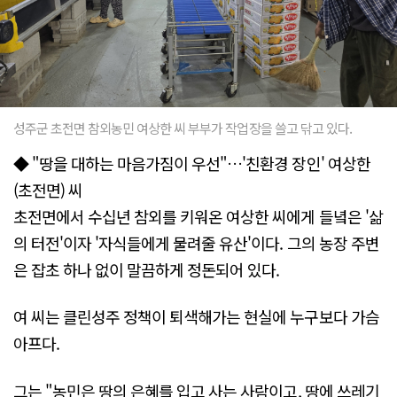
성주군 초전면 참외농민 여상한 씨 부부가 작업장을 쓸고 닦고 있다.
◆ "땅을 대하는 마음가짐이 우선"…'친환경 장인' 여상한
(초전면) 씨
초전면에서 수십년 참외를 키워온 여상한 씨에게 들녘은 '삶
의 터전'이자 '자식들에게 물려줄 유산'이다. 그의 농장 주변
은 잡초 하나 없이 말끔하게 정돈되어 있다.
여 씨는 클린성주 정책이 퇴색해가는 현실에 누구보다 가슴
아프다.
그는 "농민은 땅의 은혜를 입고 사는 사람이고, 땅에 쓰레기