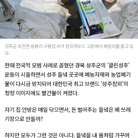
성주군 초전면 용봉리 구봉섭 씨가 참외하우스 고랑에서 폐참외를 줍고 있
다.
한때 전국적 모범 사례로 꼽혔던 경북 성주군의 '클린성주'
운동이 시들하면서 성주 들녘 곳곳에 폐농자재와 농업폐기
물이 다시금 방치되어 대한민국 최고 브랜드 '성주참외'의
청정 이미지에도 빨간불이 켜졌다.
자기 집 안방은 매일 닦으면서, 돈 벌어주는 들녘은 왜 쓰레
기장으로 만들까?
하지만 모두가 그런 것은 아니다. 들녘을 내 몸처럼 가꾸며