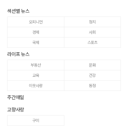
섹션별 뉴스
오피니언
정치
경제
사회
국제
스포츠
라이프 뉴스
부동산
문화
교육
건강
이웃사랑
동정
주간매일
고향사랑
구미