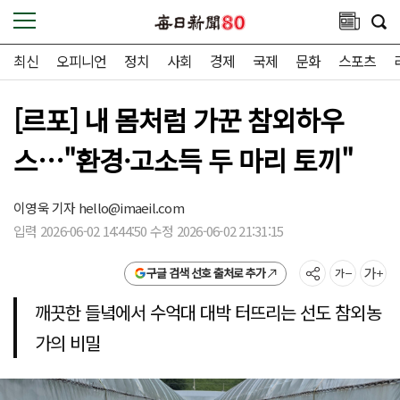
최신
오피니언
정치
사회
경제
국제
문화
스포츠
[르포] 내 몸처럼 가꾼 참외하우
스…"환경·고소득 두 마리 토끼"
이영욱 기자
hello@imaeil.com
입력 2026-06-02 14:44:50 수정 2026-06-02 21:31:15
구글 검색 선호 출처로 추가
깨끗한 들녘에서 수억대 대박 터뜨리는 선도 참외농
가의 비밀