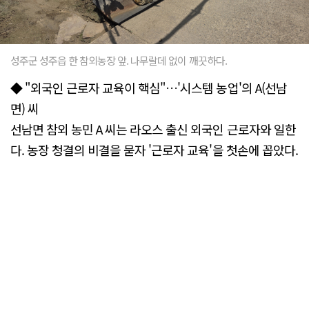
성주군 성주읍 한 참외농장 앞. 나무랄데 없이 깨끗하다.
◆ "외국인 근로자 교육이 핵심"…'시스템 농업'의 A(선남
면) 씨
선남면 참외 농민 A 씨는 라오스 출신 외국인 근로자와 일한
다. 농장 청결의 비결을 묻자 '근로자 교육'을 첫손에 꼽았다.