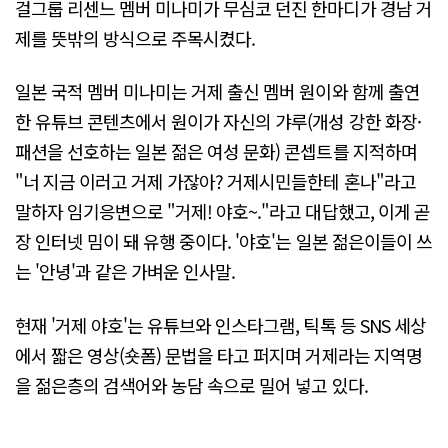
걸그룹 리센느 멤버 미나미가 무심코 던진 한마디가 경남 거
제를 뜻밖의 방식으로 주목시켰다.
일본 국적 멤버 미나미는 거제 출신 멤버 원이와 함께 출연
한 유튜브 콘텐츠에서 원이가 자신의 갸루(개성 강한 화장·
패션을 선호하는 일본 젊은 여성 문화) 콘셉트를 지적하며
"너 지금 이러고 거제 가잖아? 거제시민들한테 혼나"라고
말하자 임기응변으로 "거제! 야호~."라고 대답했고, 이게 곧
장 인터넷 밈이 돼 유행 중이다. '야호'는 일본 젊은이들이 쓰
는 '안녕'과 같은 가벼운 인사말.
현재 '거제 야호'는 유튜브와 인스타그램, 틱톡 등 SNS 세상
에서 짧은 영상(숏폼) 문법을 타고 퍼지며 거제라는 지역명
을 젊은층의 검색어와 농담 속으로 밀어 넣고 있다.