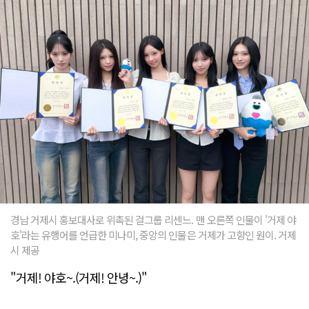
경남 거제시 홍보대사로 위촉된 걸그룹 리센느. 맨 오른쪽 인물이 '거제 야
호'라는 유행어를 언급한 미나미, 중앙의 인물은 거제가 고향인 원이. 거제
시 제공
"거제! 야호~.(거제! 안녕~.)"