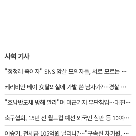
사회 기사
"정청래 죽이자" SNS 암살 모의자들, 서로 모르는 사이였다…檢송치
케리비안 베이 女탈의실에 가발 쓴 남자가?…경찰 추적 중
"호남반도체 방해 말라"며 미군기지 무단침입…대진연 회원 3명 '구속'
축구협회, 15년 전 월드컵 예선 외국인 심판 등 10여명에 '성 접대'
이승기, 전세금 105억원 날리나?…"구속된 차가원, 형사 범죄 영역"