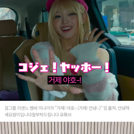
걸그룹 리센느 멤버 미나미의 "거제! 야호~.(거제! 안녕~.)" 밈 출처. 안녕하
세요원이입니다잘부탁드립니다 유튜브