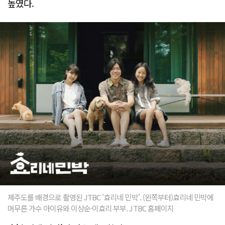
높였다.
제주도를 배경으로 촬영된 JTBC '효리네 민박'. (왼쪽부터)효리네 민박에
머무른 가수 아이유와 이상순·이효리 부부. JTBC 홈페이지