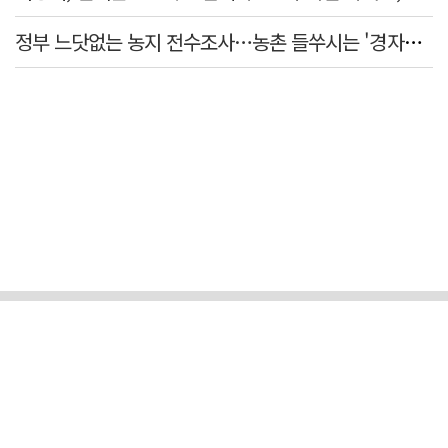
정부 느닷없는 농지 전수조사…농촌 들쑤시는 '경자유전'의 칼날