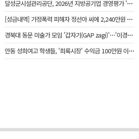
달성군시설관리공단, 2026년 지방공기업 경영평가 '가등급' 최우수 달성
[성금내역] 가정폭력 피해자 정선아 씨에 2,240만원 전달
경북대 동문 미술가 모임 '갑자기(GAP zagi)'…'이경(移境):경계를 넘어, 경계너머' 전시
안동 성희여고 학생들, '희룩시장' 수익금 100만원 이웃돕기 성금으로