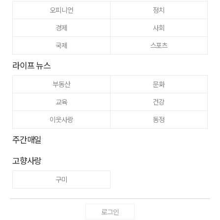
오피니언
정치
경제
사회
국제
스포츠
라이프 뉴스
부동산
문화
교육
건강
이웃사랑
동정
주간매일
고향사랑
구미
로그인