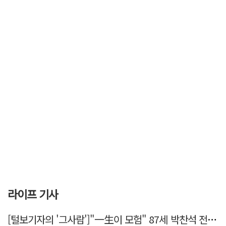
라이프 기사
[털보기자의 '그사람']"一生이 모험" 87세 박찬석 전 경북대 총장