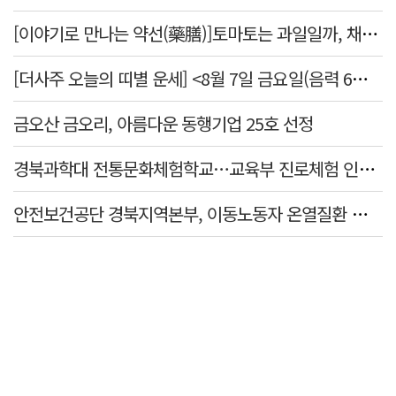
[이야기로 만나는 약선(藥膳)]토마토는 과일일까, 채소일까
[더사주 오늘의 띠별 운세] <8월 7일 금요일(음력 6월25일)>
금오산 금오리, 아름다운 동행기업 25호 선정
경북과학대 전통문화체험학교…교육부 진로체험 인증기관 선정
안전보건공단 경북지역본부, 이동노동자 온열질환 예방 캠페인