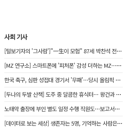
사회 기사
[털보기자의 '그사람']"一生이 모험" 87세 박찬석 전 경북대 총장
[MZ 연구소] 스마트폰에 '피처폰' 감성 더하는 MZ… 히퍼와 줄이어폰
한국 축구, 심판 성접대 경기서 '무패'…당시 올림픽 감독은 홍명보
[두나의 두발 산책] 도주 중 달콤한 휴식터… 왕건과 지명 산책
노태악 출장에 부인 별도 일정 수행 직원도…보고서엔 '공식일정 참석'
[데이터로 보는 세상] 생존자는 5명, 기억하는 사람은 늘었다