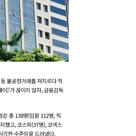
 등 불공정거래를 저지르다 적
이)'가 끊이지 않자, 금융감독
총 138명(임원 112명, 직
지했고, 코스피(37명), 코넥스
 심각한 수준임을 드러냈다.