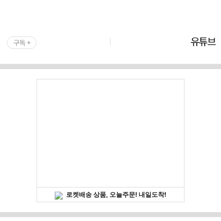
유튜브
구독 +