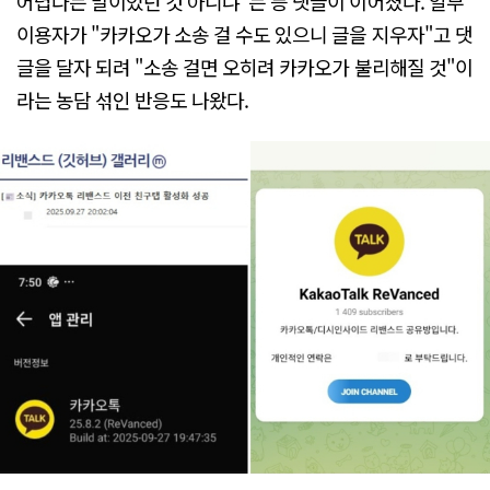
어렵다는 말이었던 것 아니냐"는 등 댓글이 이어졌다. 일부
이용자가 "카카오가 소송 걸 수도 있으니 글을 지우자"고 댓
글을 달자 되려 "소송 걸면 오히려 카카오가 불리해질 것"이
라는 농담 섞인 반응도 나왔다.