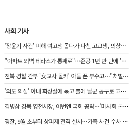
사회 기사
'장윤기 사건' 피해 여고생 돕다가 다친 고교생, 의상자 인정
"아파트 외벽 테라스가 통째로"…준공 1년 반 만에 '아찔 사고'
전북 경찰 간부 '女교사 몰카' 아들 폰 부수고…"처벌 못하는 사안" 내부망에 글
'외도 의심' 아내 화장실에 묶고 불에 달군 공구로 고문…남편 검거
김병삼 경북 영천시장, 이번엔 국회 공략…'마사회 본사 이전·광역교통망 확충' 요청
경찰, 9월 초부터 상피제 전격 실시…가족 사건 수사 못해