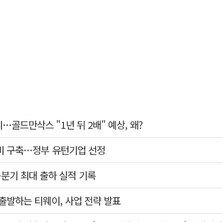
피…골드만삭스 "1년 뒤 2배" 예상, 왜?
 설비 구축…정부 유턴기업 선정
분기 최대 출하 실적 기록
새 출발하는 티웨이, 사업 전략 발표