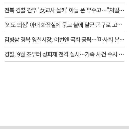
전북 경찰 간부 '女교사 몰카' 아들 폰 부수고…"처벌 못하는 사안" 내부망에 글
'외도 의심' 아내 화장실에 묶고 불에 달군 공구로 고문…남편 검거
김병삼 경북 영천시장, 이번엔 국회 공략…'마사회 본사 이전·광역교통망 확충' 요청
경찰, 9월 초부터 상피제 전격 실시…가족 사건 수사 못해