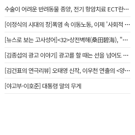
수술이 어려운 반려동물 종양, 전기 항암치료 ECT란? [반려동물 건강톡톡]
[이정식의 시대의 창]폭염 속 이동노동, 이제 '사회적 위험 관리'로 전환할 때
[뉴스로 보는 고사성어]<32>상전벽해(桑田碧海), "뽕나무밭이 푸른 바다가 되었다."
[김종섭의 광고 이야기] 광고를 할 때는 선을 넘어도 좋습니다.
[김건표의 연극리뷰] 오태영 신작, 이우천 연출의 <양은 양순하다>"국민을 온순한 양으로 길들이는 전체주의적 정치의 알레고리"
[야고부-이호준] 대통령 말의 무게