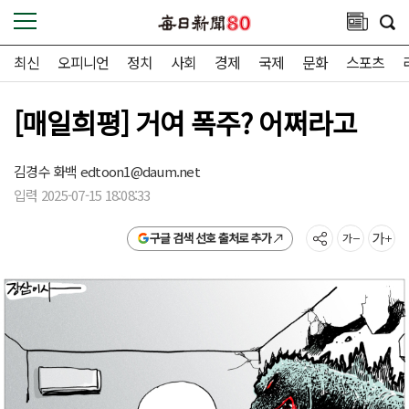
최신
오피니언
정치
사회
경제
국제
문화
스포츠
[매일희평] 거여 폭주? 어쩌라고
김경수 화백
edtoon1@daum.net
입력 2025-07-15 18:08:33
구글 검색 선호 출처로 추가