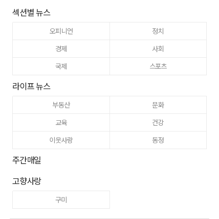
섹션별 뉴스
오피니언
정치
경제
사회
국제
스포츠
라이프 뉴스
부동산
문화
교육
건강
이웃사랑
동정
주간매일
고향사랑
구미