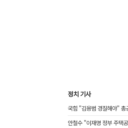
정치 기사
국힘 "김용범 경질해야" 총
안철수 "이재명 정부 주택공