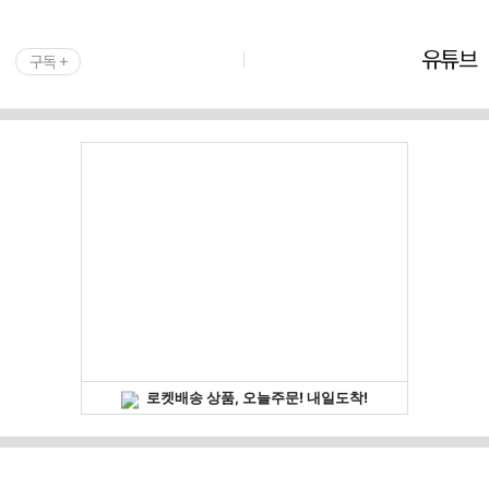
유튜브
구독 +