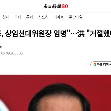
경제
국제
문화
스포츠
라이프
주간매일
표, 상임선대위원장 임명"…洪 "거절했
om
05-09 16:05:35
구글 검색 