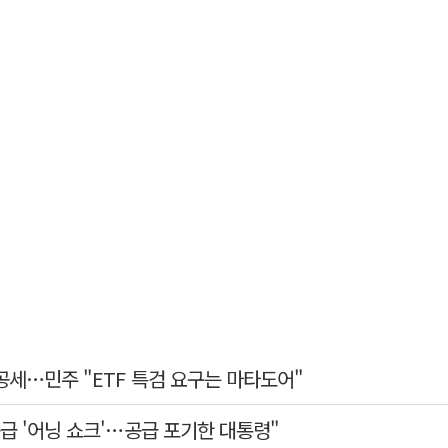
공세…민주 "ETF 특검 요구는 마타도어"
급 '어닝 쇼크'…공급 포기한 대통령"