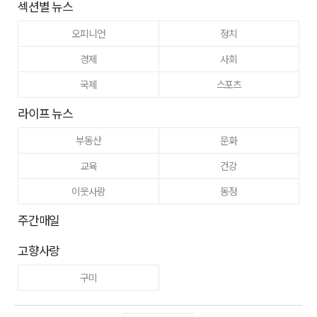
섹션별 뉴스
오피니언
정치
경제
사회
국제
스포츠
라이프 뉴스
부동산
문화
교육
건강
이웃사랑
동정
주간매일
고향사랑
구미