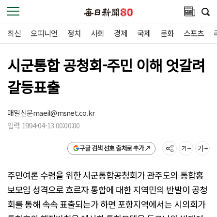
최신
오피니언
정치
사회
경제
국제
문화
스포츠
시군통합 공청회-주민 이해 엇갈려
갈등표출
매일신문
maeil@msnet.co.kr
입력 1994-04-13 00:00:00
구글 검색 선호 출처로 추가
주민여론 수렴을 위한 시군통합공청회가 관주도의 통합홍
보모임 성격으로 흐르자 통합에 대한 지역민의 반발이 공청
회를 통해 속속 표출되는가 하면 포항지역에서는 시의회가