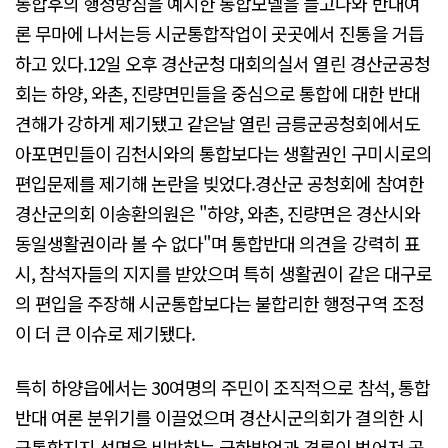
통합후의 행정방침을 예시한 통합모델을 들고나와 반대여
론 무마에 나서는등 시군통합작업이 곳곳에서 진통을 거듭
하고 있다.12일 오후 경산군청 대회의실서 열린 경산군공청
회는 하양, 와촌, 진량면민들을 중심으로 통합에 대한 반대
견해가 강하게 제기됐고 같은날 열린 금릉군공청회에서도
아포면민들이 김천시와의 통합보다는 생활권인 구미시로의
편입문제를 제기해 논란을 빚었다.경산군 공청회에 참여한
경산군의회 이송환의원은 "하양, 와촌, 진량면은 경산시와
동일생활권이라 볼 수 없다"며 통합반대 의견을 강력히 표
시, 참석자들의 지지를 받았으며 특히 생활권이 같은 대구로
의 편입을 주장해 시군통합보다는 불합리한 행정구역 조정
이 더 큰 이슈로 제기됐다.
특히 하양읍에서는 30여명의 주민이 조직적으로 참석, 통합
반대 여론 분위기를 이끌었으며 경산시군의회가 결의한 시
군통합지지 성명을 비방하는 극한발언과 격론이 벌어져 공