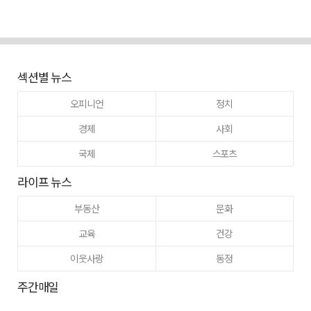
섹션별 뉴스
오피니언
정치
경제
사회
국제
스포츠
라이프 뉴스
부동산
문화
교육
건강
이웃사랑
동정
주간매일